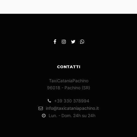
CONTATTI
TaxiCataniaPachino
96018 - Pachino (SR)
+39 330 378994
info@taxicataniapachino.it
Lun. - Dom. 24h su 24h