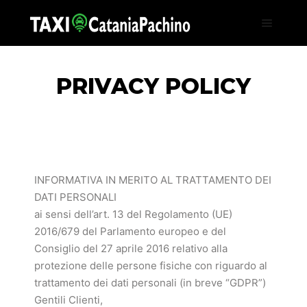
PRIVACY POLICY
INFORMATIVA IN MERITO AL TRATTAMENTO DEI
DATI PERSONALI
ai sensi dell’art. 13 del Regolamento (UE)
2016/679 del Parlamento europeo e del
Consiglio del 27 aprile 2016 relativo alla
protezione delle persone fisiche con riguardo al
trattamento dei dati personali (in breve “GDPR”)
Gentili Clienti,